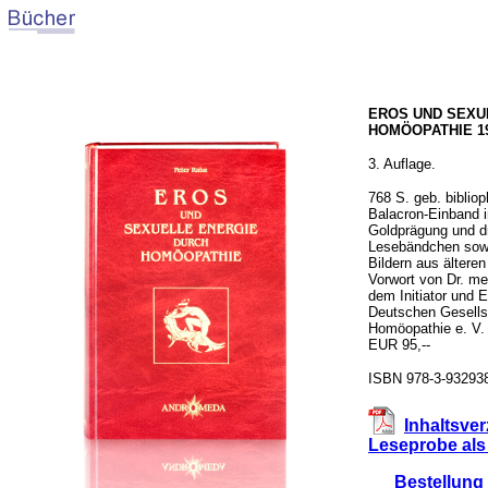
EROS UND SEXU
HOMÖOPATHIE 1
3. Auflage.
768 S. geb. bibliop
Balacron-Einband 
Goldprägung und dr
Lesebändchen sow
Bildern aus ältere
Vorwort von Dr. me
dem Initiator und 
Deutschen Gesellsc
Homöopathie e. V.
EUR 95,--
ISBN 978-3-932938
Inhaltsve
Leseprobe al
Bestellung