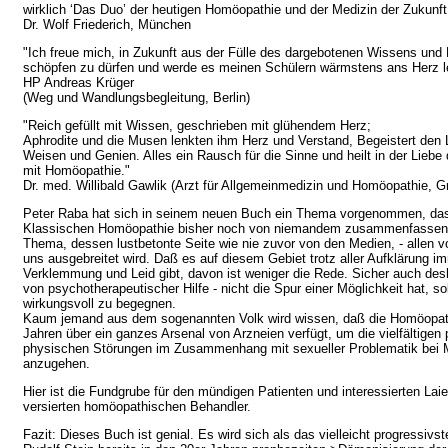
wirklich ‘Das Duo’ der heutigen Homöopathie und der Medizin der Zukunft
Dr. Wolf Friederich, München
"Ich freue mich, in Zukunft aus der Fülle des dargebotenen Wissens un
schöpfen zu dürfen und werde es meinen Schülern wärmstens ans Herz l
HP Andreas Krüger
(Weg und Wandlungsbegleitung, Berlin)
"Reich gefüllt mit Wissen, geschrieben mit glühendem Herz;
Aphrodite und die Musen lenkten ihm Herz und Verstand, Begeistert den L
Weisen und Genien. Alles ein Rausch für die Sinne und heilt in der Lieb
mit Homöopathie."
Dr. med. Willibald Gawlik (Arzt für Allgemeinmedizin und Homöopathie, Gr
Peter Raba hat sich in seinem neuen Buch ein Thema vorgenommen, das
Klassischen Homöopathie bisher noch von niemandem zusammenfassend
Thema, dessen lustbetonte Seite wie nie zuvor von den Medien, - allen 
uns ausgebreitet wird. Daß es auf diesem Gebiet trotz aller Aufklärung i
Verklemmung und Leid gibt, davon ist weniger die Rede. Sicher auch des
von psychotherapeutischer Hilfe - nicht die Spur einer Möglichkeit hat, 
wirkungsvoll zu begegnen.
Kaum jemand aus dem sogenannten Volk wird wissen, daß die Homöopat
Jahren über ein ganzes Arsenal von Arzneien verfügt, um die vielfältige
physischen Störungen im Zusammenhang mit sexueller Problematik bei 
anzugehen.
Hier ist die Fundgrube für den mündigen Patienten und interessierten Lai
versierten homöopathischen Behandler.
Fazit: Dieses Buch ist genial. Es wird sich als das vielleicht progressivs