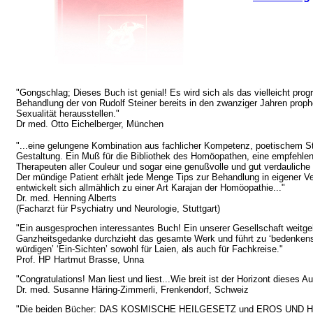
"Gongschlag; Dieses Buch ist genial! Es wird sich als das vielleicht pro
Behandlung der von Rudolf Steiner bereits in den zwanziger Jahren prop
Sexualität herausstellen."
Dr med. Otto Eichelberger, München
"...eine gelungene Kombination aus fachlicher Kompetenz, poetischem St
Gestaltung. Ein Muß für die Bibliothek des Homöopathen, eine empfehlen
Therapeuten aller Couleur und sogar eine genußvolle und gut verdauliche K
Der mündige Patient erhält jede Menge Tips zur Behandlung in eigener V
entwickelt sich allmählich zu einer Art Karajan der Homöopathie..."
Dr. med. Henning Alberts
(Facharzt für Psychiatry und Neurologie, Stuttgart)
"Ein ausgesprochen interessantes Buch! Ein unserer Gesellschaft weitg
Ganzheitsgedanke durchzieht das gesamte Werk und führt zu ‘bedenkens
würdigen’ ‘Ein-Sichten’ sowohl für Laien, als auch für Fachkreise."
Prof. HP Hartmut Brasse, Unna
"Congratulations! Man liest und liest...Wie breit ist der Horizont dieses Au
Dr. med. Susanne Häring-Zimmerli, Frenkendorf, Schweiz
"Die beiden Bücher: DAS KOSMISCHE HEILGESETZ und EROS UND 