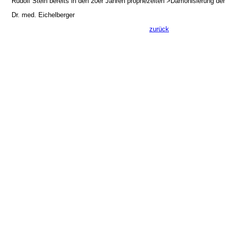
Rudolf Stein bereits in den 20er Jahren prophezeiten >Dämonisierung der
Dr. med. Eichelberger
zurück