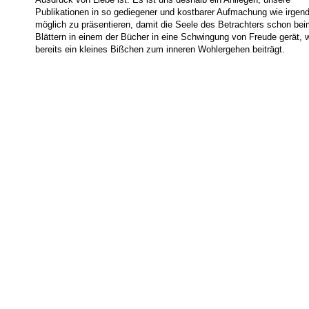
Ausdruck von Liebe ist. Es ist uns deshalb ein Anliegen, unsere
Publikationen in so gediegener und kostbarer Aufmachung wie irgen
möglich zu präsentieren, damit die Seele des Betrachters schon bei
Blättern in einem der Bücher in eine Schwingung von Freude gerät, 
bereits ein kleines Bißchen zum inneren Wohlergehen beiträgt.