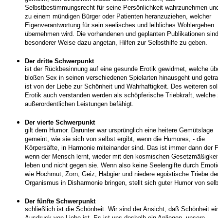
Selbstbestimmungsrecht für seine Persönlichkeit wahrzunehmen und
zu einem mündigen Bürger oder Patienten heranzuziehen, welcher
Eigenverantwortung für sein seelisches und leibliches Wohlergehen
übernehmen wird. Die vorhandenen und geplanten Publikationen sind
besonderer Weise dazu angetan, Hilfen zur Selbsthilfe zu geben.
Der dritte Schwerpunkt
ist der Rückbesinnung auf eine gesunde Erotik gewidmet, welche üb
bloßen Sex in seinen verschiedenen Spielarten hinausgeht und getr
ist von der Liebe zur Schönheit und Wahrhaftigkeit. Des weiteren sol
Erotik auch verstanden werden als schöpferische Triebkraft, welche
außerordentlichen Leistungen befähigt.
Der vierte Schwerpunkt
gilt dem Humor. Darunter war ursprünglich eine heitere Gemütslage
gemeint, wie sie sich von selbst ergibt, wenn die Humores, - die
Körpersäfte, in Harmonie miteinander sind. Das ist immer dann der F
wenn der Mensch lernt, wieder mit den kosmischen Gesetzmäßigkei
leben und nicht gegen sie. Wenn also keine Seelengifte durch Emot
wie Hochmut, Zorn, Geiz, Habgier und niedere egoistische Triebe de
Organismus in Disharmonie bringen, stellt sich guter Humor von selb
Der fünfte Schwerpunkt
schließlich ist die Schönheit. Wir sind der Ansicht, daß Schönheit ei