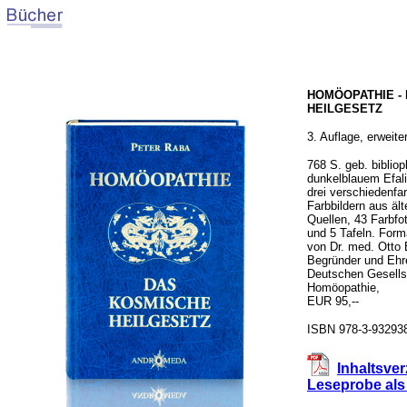
HOMÖOPATHIE -
HEILGESETZ
3. Auflage, erweite
768 S. geb. bibliop
dunkelblauem Efal
drei verschiedenfa
Farbbildern aus äl
Quellen, 43 Farbfo
und 5 Tafeln. Form
von Dr. med. Otto 
Begründer und Ehr
Deutschen Gesellsc
Homöopathie,
EUR 95,--
ISBN 978-3-932938
Inhaltsve
Leseprobe al