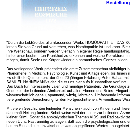
Bestellung
"Durch die Lektüre des allumfassenden Werks HOMÖOPATHIE - DA
lernen Sie von Grund auf verstehen, was Homöopathie ist und kann. Sie e
Ihre Weltschau, sondern werden vielfach in eigener Regie handlungsfähig
hinter einer bestimmten Krankheit zu erkennen und welche Korrekturen i
mögen, damit Seele und Körper wieder ein harmonisches Ganzes bilden.
Das vorliegende Werk präsentiert die erste Zusammenschau vielfältiger 
Phänomene in Medizin, Psychologie, Kunst und Alltagsleben, bis hinein i
Es stellt die Quintessenz der über 20-jährigen Erfahrung Peter Rabas mit
SAMUEL HAHNEMANNs dar, die er uns hier aufs Kunstvollste vorführt.
Das Buch für interessierte Laien und mündige Patienten. Die Grundlage 
Gesetzes der heilenden Ähnlichkeit auf allen Ebenen des Seins. Elegant 
wissenschaftlich genau, spannend, witzig, lehrreich. Umfassende Informat
tiefergreifende Bereicherung für den Fortgeschrittenen. Anwendbares Wisse
Mit vielen Geschichten leidender Menschen - auch von Kindern und Tiere
dauerhaft Heilung fanden. Schrittweise wird der Leser zur heilenden Arznei
kleiner Krimi. Sogar die apokalyptischen Themen AIDS und Radioaktivität
neuen Licht. Fast unnötig zu sagen, daß auch die psychologischen und e
besten Sinne dieses inzwischen etwas abgegriffenen Wortes - ausgelotet